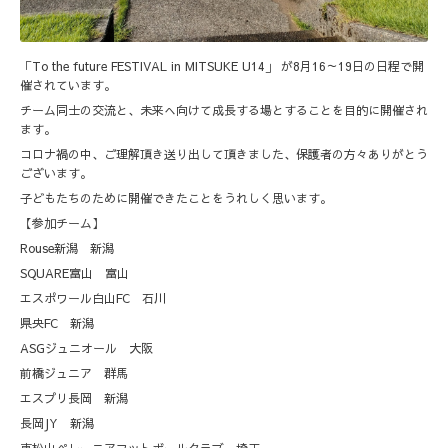
「To the future FESTIVAL in MITSUKE U14」 が8月16～19日の日程で開
催されています。
チーム同士の交流と、未来へ向けて成長する場とすることを目的に開催され
ます。
コロナ禍の中、ご理解頂き送り出して頂きました、保護者の方々ありがとう
ございます。
子どもたちのために開催できたことをうれしく思います。
【参加チーム】
Rouse新潟 新潟
SQUARE富山 富山
エスポワール白山FC 石川
県央FC 新潟
ASGジュニオール 大阪
前橋ジュニア 群馬
エスプリ長岡 新潟
長岡JY 新潟
東松山ペレーニアフットボールクラブ 埼玉