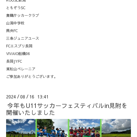
ROUSE新潟
ともぞうSC
舞鶴サッカークラブ
山潟中学校
県央FC
三条ジュニアユース
FCエスプリ長岡
VIVAIO船橋06
長岡JYFC
東松山ペレーニア
ご参加ありがとうございます。
2024
08
16 13:41
/
/
今年もU11サッカーフェスティバルin見附を
開催いたしました