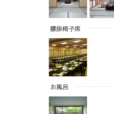
腰掛椅子席
お風呂