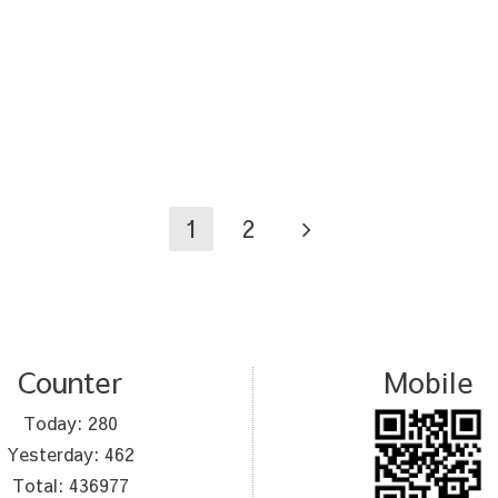
1
2
Counter
Mobile
Today:
280
Yesterday:
462
Total:
436977