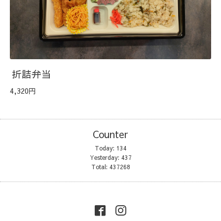
折詰弁当
4,320円
Counter
Today:
134
Yesterday:
437
Total:
437268