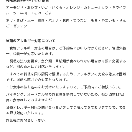
特定原材料に準ずる21品目
アーモンド・あわび・いか・いくら・オレンジ・カシューナッツ・キウイフ
ルーツ・牛肉・くるみ・ごま
さけ・さば・大豆・鶏肉・バナナ・豚肉・まつたけ・もも・やまいも・りん
ご・ゼラチン
当館のアレルギー対応について
・食物アレルギー対応の場合は、ご予約時にお申し付けください。管理栄養
士、栄養士が対応いたします。
・調理方法の変更や、魚介類・甲殻類が食べられない場合は肉類に変更する
など、別の食材にて対応いたします。
・すべての料理を同じ厨房で調理するため、アレルゲンの完全な除去は困難
です。可能な範囲での対応となります。
・お食事の持ち込みをお受けいたしますので、ご予約時にご相談下さい。
バイキング、オードブル等でお食事を提供していないため、特定原材料7品
目の表示はしておりませんが、
食物アレルギー対応の問い合わせが少しずつ増えてきておりますので、でき
る限り対応いたします。
お気軽にお問合せ下さい。